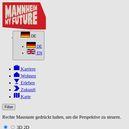
DE
DE
EN
Karriere
Wohnen
Erleben
Zukunft
Karte
Filter
Rechte Maustaste gedrückt halten, um die Perspektive zu steuern.
3D
2D