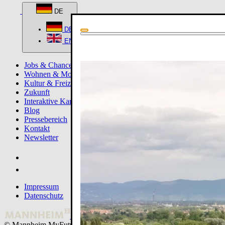
DE
DE
EN
Jobs & Chancen
Wohnen & Mobilität
Kultur & Freizeit
Zukunft
Interaktive Karte
Blog
Pressebereich
Kontakt
Newsletter
Impressum
Datenschutz
© Mannheim MyFuture |
Design & Entwicklung Froschgift