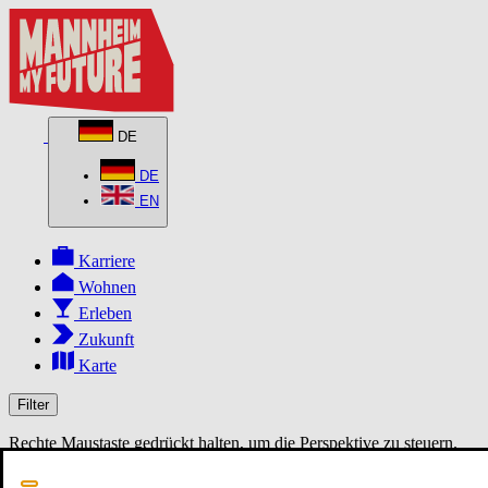
DE
DE
EN
Karriere
Wohnen
Erleben
Zukunft
Karte
Filter
Rechte Maustaste gedrückt halten, um die Perspektive zu steuern.
MapLibre
3D
2D