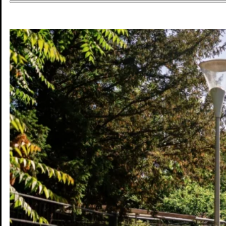
DE
DE
EN
Jobs & Chancen
Wohnen & Mobilität
Kultur & Freizeit
Zukunft
Interaktive Karte
Blog
Pressebereich
Kontakt
Newsletter
Impressum
Datenschutz
© Mannheim MyFuture |
Design & Entwicklung Froschgift