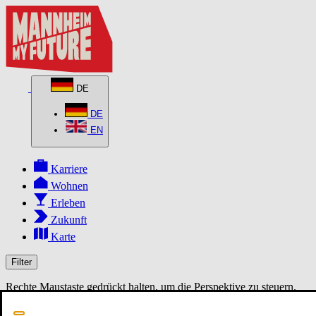
DE
DE
EN
Karriere
Wohnen
Erleben
Zukunft
Karte
Filter
Rechte Maustaste gedrückt halten, um die Perspektive zu steuern.
MapLibre
3D
2D