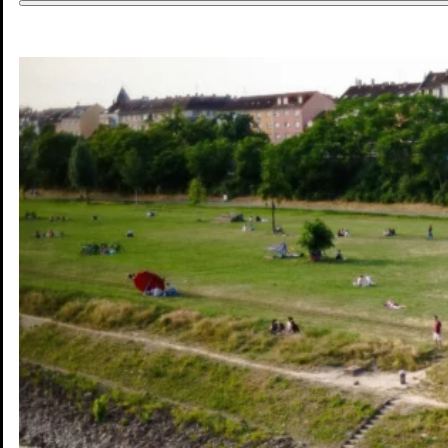
DE
DE
EN
Jobs & Chancen
Wohnen & Mobilität
Kultur & Freizeit
Zukunft
Interaktive Karte
Blog
Pressebereich
Kontakt
Newsletter
Impressum
Datenschutz
© Mannheim MyFuture |
Design & Entwicklung Froschgift