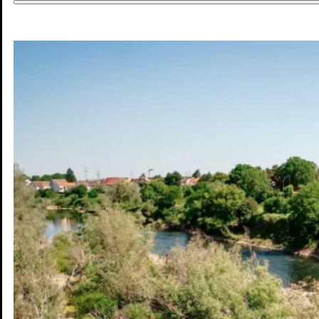
DE
DE
EN
Jobs & Chancen
Wohnen & Mobilität
Kultur & Freizeit
Zukunft
Interaktive Karte
Blog
Pressebereich
Kontakt
Newsletter
Impressum
Datenschutz
© Mannheim MyFuture |
Design & Entwicklung Froschgift