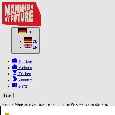
DE
DE
EN
Karriere
Wohnen
Erleben
Zukunft
Karte
Filter
Rechte Maustaste gedrückt halten, um die Perspektive zu steuern.
MapLibre
3D
2D