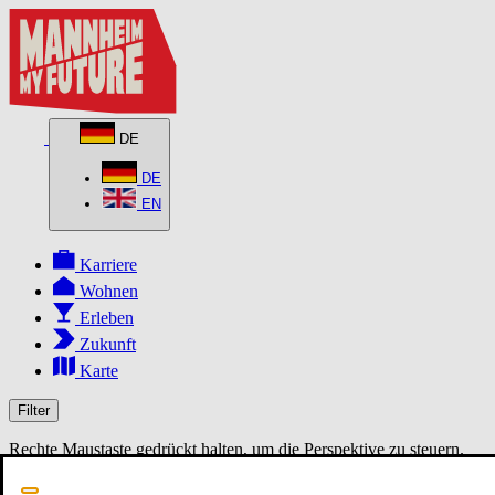
DE
DE
EN
Karriere
Wohnen
Erleben
Zukunft
Karte
Filter
Rechte Maustaste gedrückt halten, um die Perspektive zu steuern.
MapLibre
3D
2D