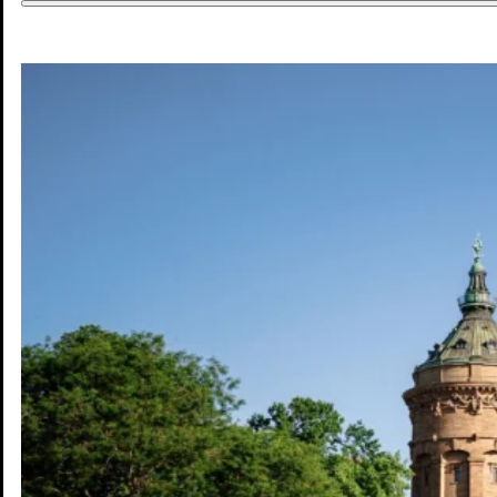
DE
DE
EN
Jobs & Chancen
Wohnen & Mobilität
Kultur & Freizeit
Zukunft
Interaktive Karte
Blog
Pressebereich
Kontakt
Newsletter
Impressum
Datenschutz
© Mannheim MyFuture |
Design & Entwicklung Froschgift