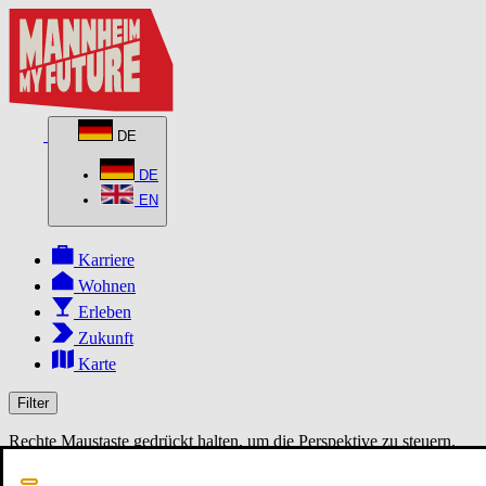
DE
DE
EN
Karriere
Wohnen
Erleben
Zukunft
Karte
Filter
Rechte Maustaste gedrückt halten, um die Perspektive zu steuern.
MapLibre
3D
2D