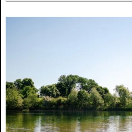
DE
DE
EN
Jobs & Chancen
Wohnen & Mobilität
Kultur & Freizeit
Zukunft
Interaktive Karte
Blog
Pressebereich
Kontakt
Newsletter
Impressum
Datenschutz
© Mannheim MyFuture |
Design & Entwicklung Froschgift