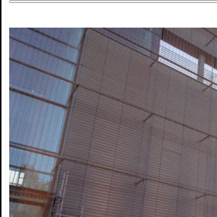
DE
DE
EN
Jobs & Chancen
Wohnen & Mobilität
Kultur & Freizeit
Zukunft
Interaktive Karte
Blog
Pressebereich
Kontakt
Newsletter
Impressum
Datenschutz
© Mannheim MyFuture |
Design & Entwicklung Froschgift