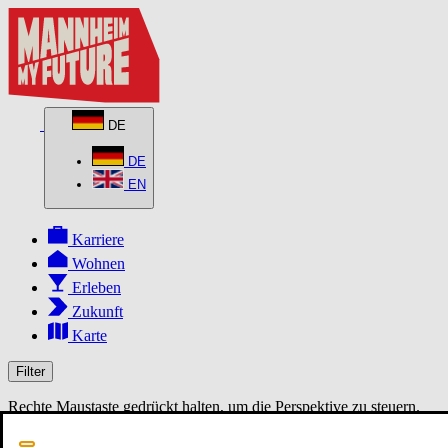
DE
DE
EN
Karriere
Wohnen
Erleben
Zukunft
Karte
Filter
Rechte Maustaste gedrückt halten, um die Perspektive zu steuern.
MapLibre
3D
2D