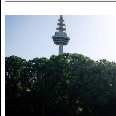
DE
DE
EN
Jobs & Chancen
Wohnen & Mobilität
Kultur & Freizeit
Zukunft
Interaktive Karte
Blog
Pressebereich
Kontakt
Newsletter
Impressum
Datenschutz
© Mannheim MyFuture |
Design & Entwicklung Froschgift