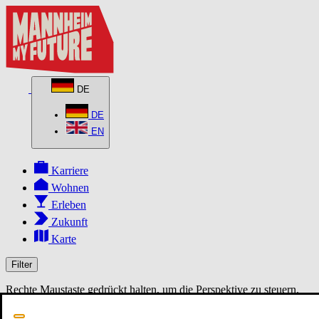
DE
DE
EN
Karriere
Wohnen
Erleben
Zukunft
Karte
Filter
Rechte Maustaste gedrückt halten, um die Perspektive zu steuern.
MapLibre
3D
2D