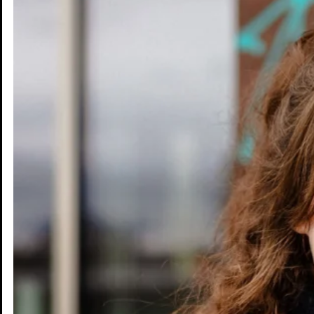
Jobs & Chancen
Wohnen & Mobilität
Kultur & Freizeit
Zukunft
Interaktive Karte
Blog
Pressebereich
Kontakt
Newsletter
Impressum
Datenschutz
© Mannheim MyFuture |
Design & Entwicklung Froschgift
Karriere
Wohnen