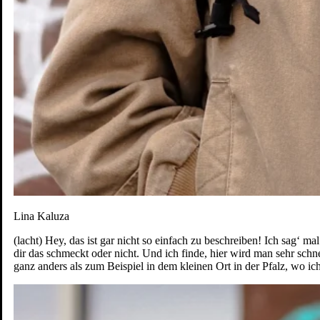
So fühlt sich Mannheim an
Lina Kaluza
(lacht) Hey, das ist gar nicht so einfach zu beschreiben! Ich sag‘ 
dir das schmeckt oder nicht. Und ich finde, hier wird man sehr schne
DE
ganz anders als zum Beispiel in dem kleinen Ort in der Pfalz, wo ic
DE
EN